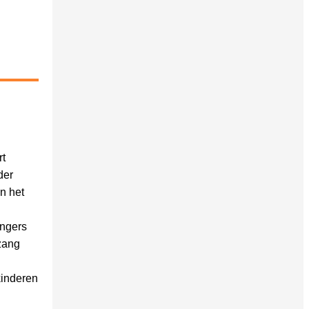
rt
der
n het
angers
zang
kinderen