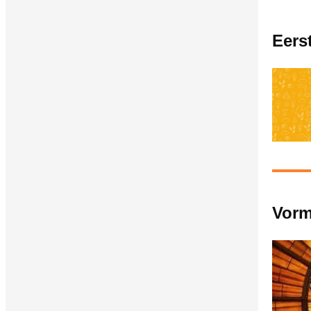
Eers
Vorm