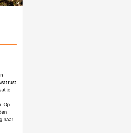
en
wat rust
at je
n. Op
eden
ng naar