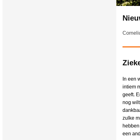
Nieu
Corneli
Ziek
In een 
intiem 
geeft. 
nog wilt
dankbaa
zulke m
hebben 
een and