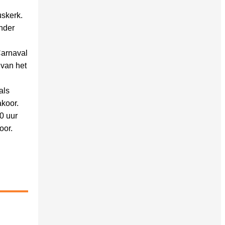
skerk.
nder
Carnaval
 van het
als
akoor.
0 uur
oor.