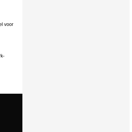
el voor
k-