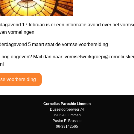
dagavond 17 februari is er een informatie avond over het vorms
van vormelingen
erdagavond 5 maart strat de vormselvoorbereiding
je nog opgeven? Mail dan naar: vormselwerkgroep@corneliusker
nl
selvoorbereiding
Cornelius Parochie Limmen
Dusseldorperweg 74
1906 AL Limmen
Pastor E. Brussee
06-39142565