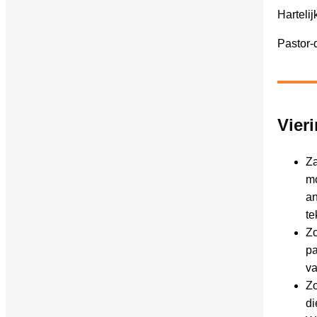
Hartelij
Pastor-
Vier
Za
mo
an
te
Zo
pa
va
Zo
di