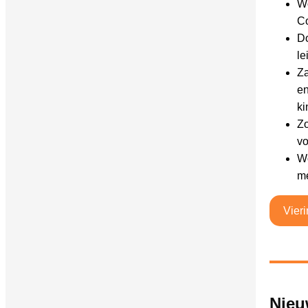
Wo
Co
Do
le
Za
en
ki
Zo
vo
Wo
me
Vier
Nieu