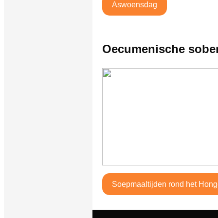
Aswoensdag
Oecumenische sober
Soepmaaltijden rond het Hon