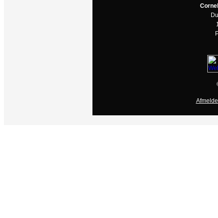
Corne
Du
P
Afmelde