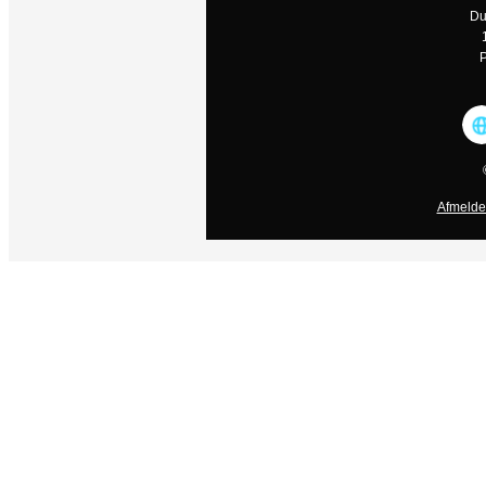
Du
P
Afmelde