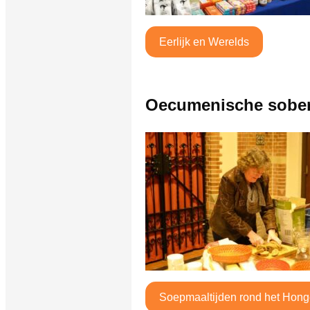
Eerlijk en Werelds
Oecumenische sober
Soepmaaltijden rond het Hon