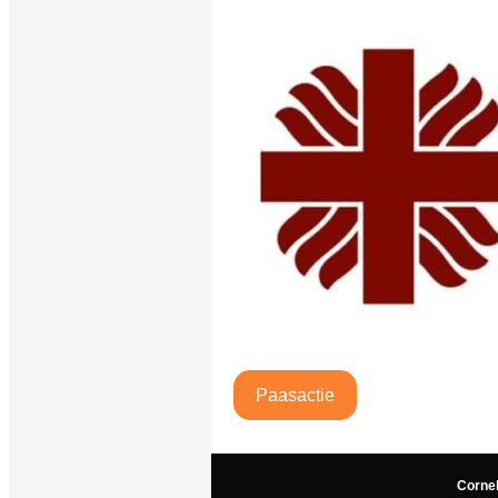
Paasactie
Corne