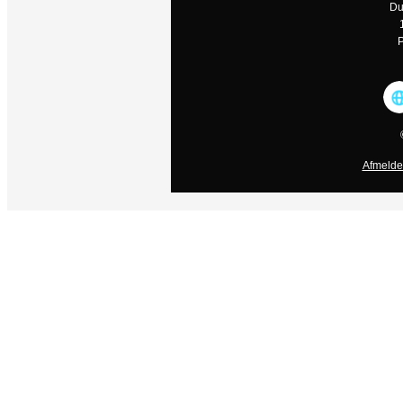
Du
P
Afmelde