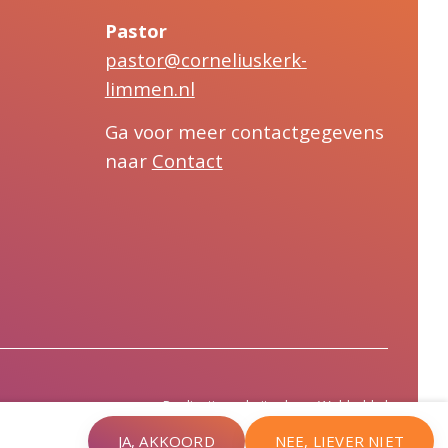
Pastor
pastor@corneliuskerk-
limmen.nl
Ga voor meer contactgegevens
naar
Contact
Realisatie website door:
Webheld.nl
JA, AKKOORD
NEE, LIEVER NIET