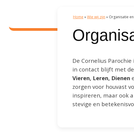
Home
»
Wie wij zijn
»
Organisatie en
Organisa
De Cornelius Parochie 
in contact blijft met 
Vieren, Leren, Dienen
zorgen voor houvast vo
inspireren, maar ook 
stevige en betekenisv