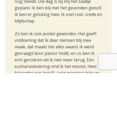
nog steeds. Die dag is bij mij het zaadje
geplant. Ik ben blij met het gevonden geloof,
ik ben er gelukkig mee. Ik voel rust, vrede en
blijdschap.
Zo ben ik ook acoliet geworden. Het geeft
voldoening dat ik daar mensen blij mee
maak, dat maakt het alles waard. Ik werd
gevraagd door pastor Veldt, en zo ben ik
erin gerold en wil ik niet meer terug. Een
eucharistieviering vind ik het mooist. Heel
bijzonder was het 65-jarig priesterjubileum
van pastor Jan Veldt. Ook hoe de pastor
toen in het zonnetje werd gezet, sprak mij
aan.
Wat ik jongeren en ook ouderen zou willen
aanraden is, deel te nemen aan