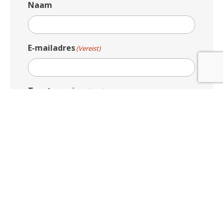
Naam
E-mailadres
(Vereist)
Toestemming
(Vereist)
Ik ga akkoord met het
privacybeleid
.
Deze site wordt beschermd door
reCAPTCHA. Het Google
Privacybeleid
en de
Google
Servicevoorwaarden
zijn van
toepassing.
VERSTUREN