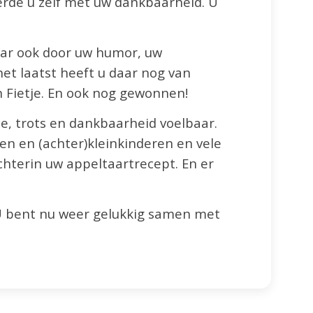
ëerde u zelf met uw dankbaarheid. U
maar ook door uw humor, uw
het laatst heeft u daar nog van
n Fietje. En ook nog gewonnen!
fde, trots en dankbaarheid voelbaar.
en en (achter)kleinkinderen en vele
chterin uw appeltaartrecept. En er
 U bent nu weer gelukkig samen met