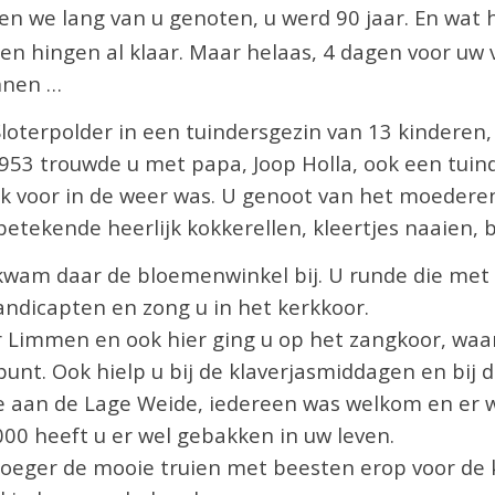
 we lang van u genoten, u werd 90 jaar. En wat ha
en hingen al klaar. Maar helaas, 4 dagen voor uw 
nnen …
oterpolder in een tuindersgezin van 13 kinderen
953 trouwde u met papa, Joop Holla, ook een tuind
ruk voor in de weer was. U genoot van het moedere
betekende heerlijk kokkerellen, kleertjes naaien,
wam daar de bloemenwinkel bij. U runde die met p
handicapten en zong u in het kerkkoor.
r Limmen en ook hier ging u op het zangkoor, waar
unt. Ook hielp u bij de klaverjasmiddagen en bij d
 aan de Lage Weide, iedereen was welkom en er was
00 heeft u er wel gebakken in uw leven.
oeger de mooie truien met beesten erop voor de k