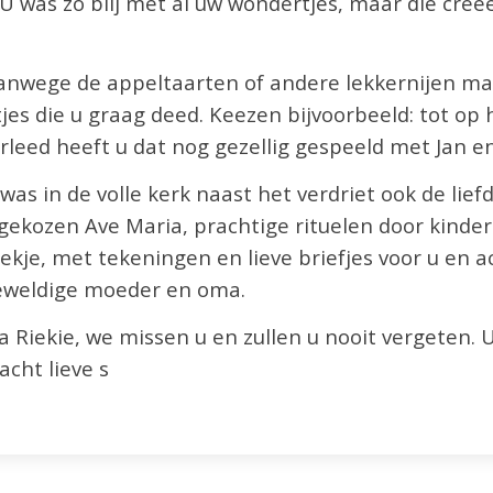
 U was zo blij met al uw wondertjes, maar die cre
en vanwege de appeltaarten of andere lekkernijen 
tjes die u graag deed. Keezen bijvoorbeeld: tot op 
rleed heeft u dat nog gezellig gespeeld met Jan e
was in de volle kerk naast het verdriet ook de lie
gekozen Ave Maria, prachtige rituelen door kinder
kje, met tekeningen en lieve briefjes voor u en a
geweldige moeder en oma.
 Riekie, we missen u en zullen u nooit vergeten.
acht lieve s