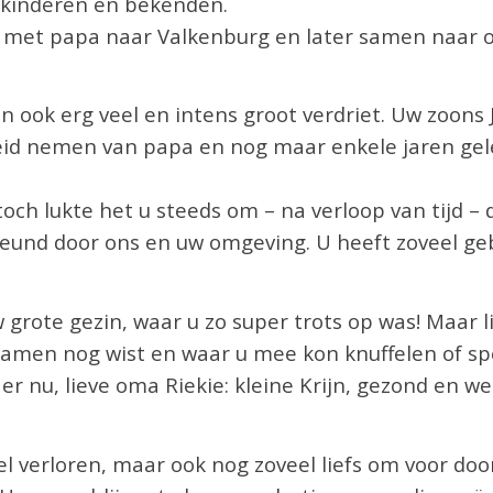
inkinderen en bekenden.
 met papa naar Valkenburg en later samen naar o.a
n ook erg veel en intens groot verdriet. Uw zoons
cheid nemen van papa en nog maar enkele jaren ge
 toch lukte het u steeds om – na verloop van tijd 
eund door ons en uw omgeving. U heeft zoveel ge
w grote gezin, waar u zo super trots op was! Maar l
namen nog wist en waar u mee kon knuffelen of spe
er nu, lieve oma Riekie: kleine Krijn, gezond en w
eel verloren, maar ook nog zoveel liefs om voor doo