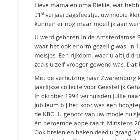
Lieve mama en oma Riekie, wat hebben
e
91
verjaardagsfeestje, uw mooie kler
kunnen er nog maar moeilijk aan we
U werd geboren in de Amsterdamse Sl
waar het ook enorm gezellig was. In 1
meisjes. Een rijkdom, waar u altijd d
zoals u zelf vroeger gewend was. Dat 
Met de verhuizing naar Zwanenburg k
jaarlijkse collecte voor Geestelijk Ge
In oktober 1994 verhuisden jullie naa
jubileum bij het koor was een hoogtep
de KBO. U genoot van uw mooie huisje
én beroemde appeltaart. Minstens 20
Ook breien en haken deed u graag. Vr