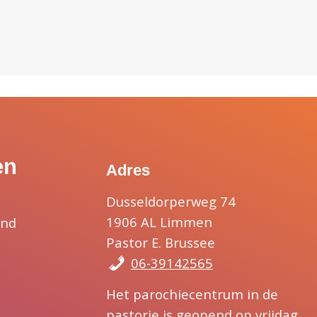
en
Adres
Dusseldorperweg 74
1906 AL Limmen
and
Pastor E. Brussee
06-39142565
Het parochiecentrum in de
pastorie is geopend op vrijdag