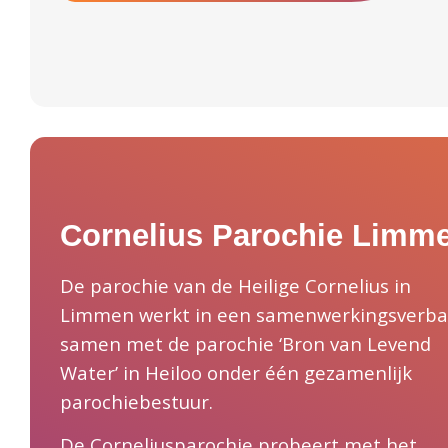
Cornelius Parochie Limm
De parochie van de Heilige Cornelius in
Limmen werkt in een samenwerkingsverb
samen met de parochie ‘Bron van Levend
Water’ in Heiloo onder één gezamenlijk
parochiebestuur.
De Corneliusparochie probeert met het