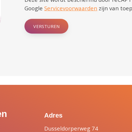
Google
Servicevoorwaarden
zijn van toep
VERSTUREN
en
Adres
Dusseldorperweg 74