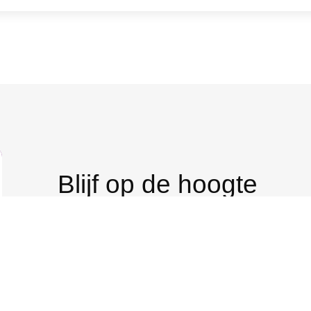
Blijf op de hoogte
Geef je op voor onze nieuwsbrief
Naam
E-mailadres
(Vereist)