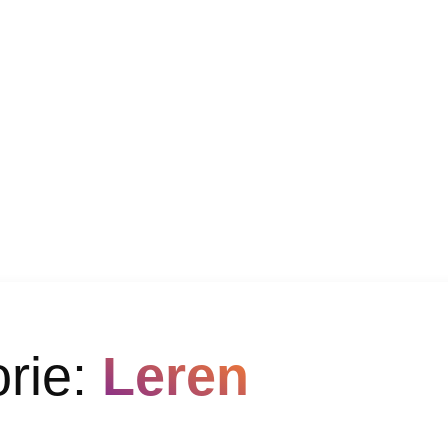
orie:
Leren