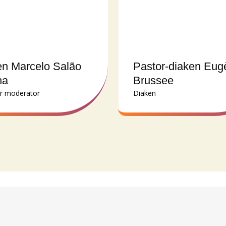
n Marcelo Salão
Pastor-diaken Eug
ha
Brussee
r moderator
Diaken