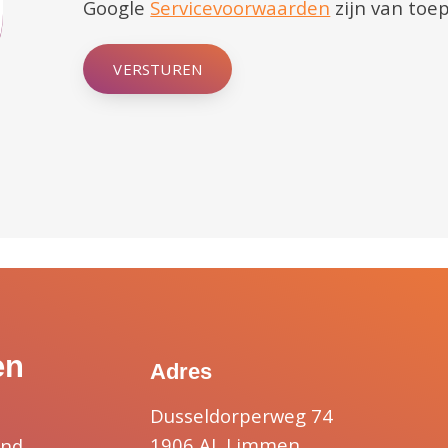
Google
Servicevoorwaarden
zijn van toep
VERSTUREN
en
Adres
Dusseldorperweg 74
1906 AL Limmen
and