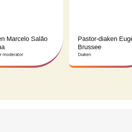
n Marcelo Salão
Pastor-diaken Eug
ha
Brussee
r moderator
Diaken