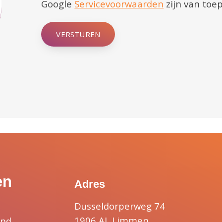
Google
Servicevoorwaarden
zijn van toep
VERSTUREN
en
Adres
Dusseldorperweg 74
1906 AL Limmen
and